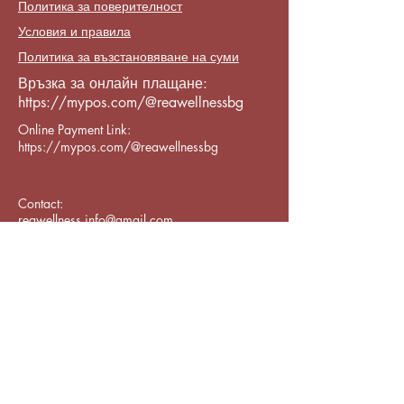
Политика за поверителност
Условия и правила
Политика за възстановяване на суми
Връзка за онлайн плащане:
https://mypos.com/@reawellnessbg
Online Payment Link:
https://mypos.com/@reawellnessbg
Contact:
reawellness.info@gmail.com
Varna CenterPrimorski, бул. „8-ми
Приморски полк“ 119, Varna,
Bulgaria 9002
Subscribe to Our