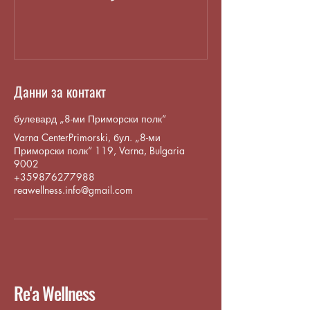
Данни за контакт
булевард „8-ми Приморски полк“
Varna CenterPrimorski, бул. „8-ми
Приморски полк“ 119, Varna, Bulgaria
9002
+359876277988
reawellness.info@gmail.com
Re'a Wellness