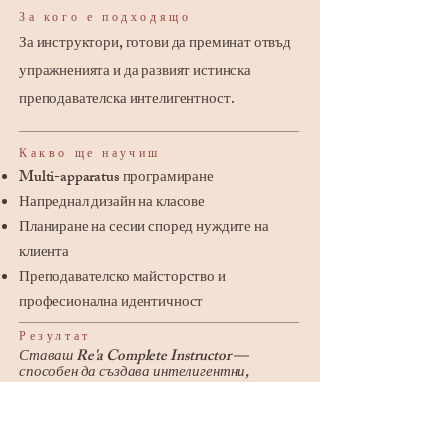
За кого е подходящо
За инструктори, готови да преминат отвъд
упражненията и да развият истинска
преподавателска интелигентност.
Какво ще научиш
Multi-apparatus програмиране
Напреднал дизайн на класове
Планиране на сесии според нуждите на
клиента
Преподавателско майсторство и
професионална идентичност
Резултат
Ставаш Re'a Complete Instructor —
способен да създава интелигентни,
висококачествени сесии, интегриращи
постелка, реформер, Tower и Chair.