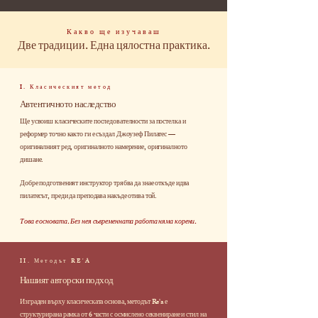
Какво ще изучаваш
Две традиции. Една цялостна практика.
I. Класическият метод
Автентичното наследство
Ще усвоиш класическите последователности за постелка и
реформер точно както ги е създал Джоузеф Пилатес —
оригиналният ред, оригиналното намерение, оригиналното
дишане.
Добре подготвеният инструктор трябва да знае откъде идва
пилатесът, преди да преподава накъде отива той.
Това е основата. Без нея съвременната работа няма корени.
II. Методът RE'A
Нашият авторски подход
Изграден върху класическата основа, методът Re'a е
структурирана рамка от 6 части с осмислено секвениране и стил на