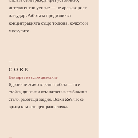
Силата се изгражда чрез устойчиво,
интелигентно усилие — не чрез скорост
или удар. Работата предизвиква
концентрацията също толкова, колкото и
мускулите.
_
CORE
Центърът на всяко движение
Ядрото не е само коремна работа — то е
стойка, дишане и осъзнатост на гръбначния
стълб, работещи заедно. Всеки Re'a час се
връща към тази централна точка.
_