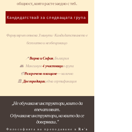
общност, която расте заедно с теб.
Кандидатствай за следващата група
Формулярът отнема 3 минути · Кандидатстването е
безплатно и необвързващо
📍
Варна и София
,
България
👥 Максимум
4
участници
в група
💳
Разсрочено плащане
— налично
🏛
Две традиции
, една сертификация
„Не обучаваме инструктори, които да
впечатляват.
Обучаваме инструктори, на които да се
доверяваш."
Философията на преподаване в Re'a