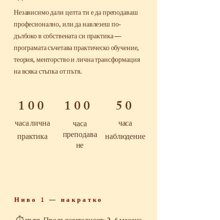
Независимо дали целта ти е да преподаваш
професионално, или да навлезеш по-
дълбоко в собствената си практика —
програмата съчетава практическо обучение,
теория, менторство и лична трансформация
на всяка стъпка от пътя.
100
100
50
часа лична
часа
часа
преподава
практика
наблюдение
не
Ниво 1 — накратко