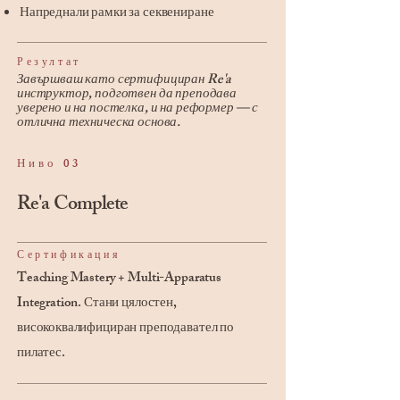
Напреднали рамки за секвениране
Резултат
​Завършваш като сертифициран Re'a
инструктор, подготвен да преподава
уверено и на постелка, и на реформер — с
отлична техническа основа.
Ниво 03
Re'a Complete
Сертификация
Teaching Mastery + Multi-Apparatus
Integration. Стани цялостен,
висококвалифициран преподавател по
пилатес.