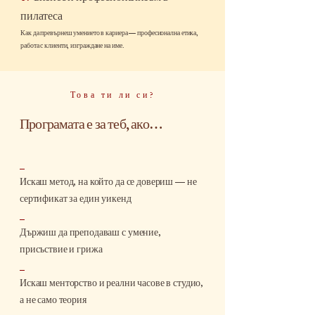
пилатеса
Как да превърнеш умението в кариера — професионална етика,
работа с клиенти, изграждане на име.
Това ти ли си?
Програмата е за теб, ако…
_
Искаш метод, на който да се довериш — не
сертификат за един уикенд
_
Държиш да преподаваш с умение,
присъствие и грижа
_
Искаш менторство и реални часове в студио,
а не само теория