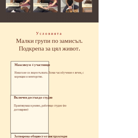
Условията
Малки групи по замисъл.
Подкрепа за цял живот.
Максимум 4 участници
Никога не си лице в тълпата. Всеки час обучение е личен, с
корекции и менторство.
Включен достъп до студио
Практикуваш в реално, работещо студио (по
договаряне)
Затворена общност от инструктори