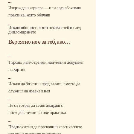
_
Изграждаш кариера — или задълбочаваш
практика, която обичаш
_
Искаш общност, която остава с теб и след
дипломирането
Вероятно не е за теб, ако…
​
_
Търсиш най-бързия и най-евтин документ
на хартия
_
Искаш да блестиш пред залата, вместо да
служиш на човека в нея
_
Не си готова да се ангажираш с
последователни часове практика
_
Предпочиташ да прескочиш класическите