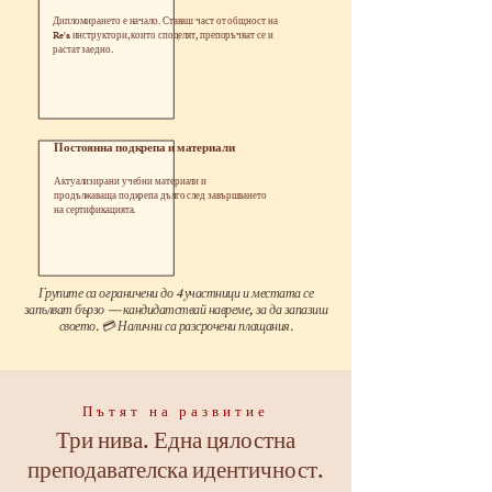
Дипломирането е начало. Ставаш част от общност на
Re'a инструктори, които споделят, препоръчват се и
растат заедно.
Постоянна подкрепа и материали
Актуализирани учебни материали и
продължаваща подкрепа дълго след завършването
на сертификацията.
Групите са ограничени до 4 участници и местата се
запълват бързо — кандидатствай навреме, за да запазиш
своето. 💳 Налични са разсрочени плащания.
Пътят на развитие
Три нива. Една цялостна
преподавателска идентичност.