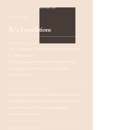
Започни тук
Ниво 01
Re'a Foundations
Сертификация
Мат + Реформер. Изгради своята пилатес основа
от самото начало.
Добре подготвеният инструктор трябва да знае
откъде идва пилатесът, преди да преподава
накъде отива той.
За кого е подходящо
За бъдещи инструктори по пилатес или любители
на движението, готови да започнат обучителното
си пътешествие. Не се изисква предишен
преподавателски опит.​
Какво ще научиш