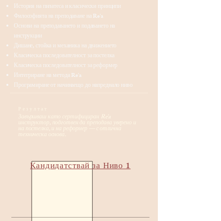
История на пилатеса и класически принципи
Философията на преподаване на Re'a
Основи на преподаването и подаването на
инструкции
Дишане, стойка и механика на движението
Класическа последователност за постелка
Класическа последователност за реформер
Интегриране на метода Re'a
Програмиране от начинаещо до напреднало ниво
Резултат
​Завършваш като сертифициран Re'a
инструктор, подготвен да преподава уверено и
на постелка, и на реформер — с отлична
техническа основа.
Кандидатствай за Ниво 1