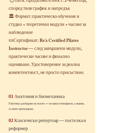
⏱ пътя. Продължителност: 2–6 месеца,
според твоя график и напредък
🏛 Формат: практическо обучение в
студио + теоретични модули + часове за
наблюдение
📜Сертификат: Re'a Certified Pilates
Instructor — след завършени модули,
практически часове и финално
оценяване. Удостоверение за реална
компетентност, не просто присъствие.
01
Анатомия и биомеханика
Работещо разбиране на тялото — не наизустени факти, а знание,
от което преподаваш.
02
Класически репертоар — постелка и
реформер