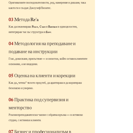
Оригиналните последователности, ред, намерение и дишане, така
както ги е създал Джоузеф Пилатес.
03
Mетода Re'a
Как да секвенираш Burn, Core и Restore в един цялостен,
интегриран час със структура и flow.
04
Методология на преподаване и
подаване на инструкции
Глас, докосване, присъствие — и онзи тон, който оставя клиентите
освежени, а не изцедени.
05
Оценка на клиенти и корекции
Как да „четеш" тялото пред теб, да адаптираш и да коригираш
безопасно и уверено.
06
Практика под супервизия и
менторство
Реални преподавателски часове с обратна връзка — в истинско
студио, с истински клиенти.
07
Бизнес и професионализъм в