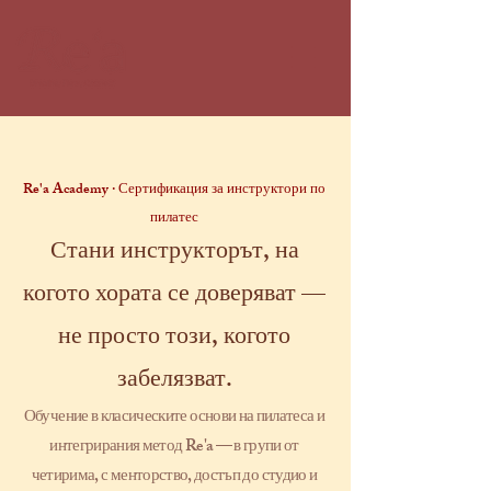
Re'a Academy · Сертификация за инструктори по
пилатес
Стани инструкторът, на
когото хората се доверяват —
не просто този, когото
забелязват.
Обучение в класическите основи на пилатеса и
интегрирания метод Re'a — в групи от
четирима, с менторство, достъп до студио и