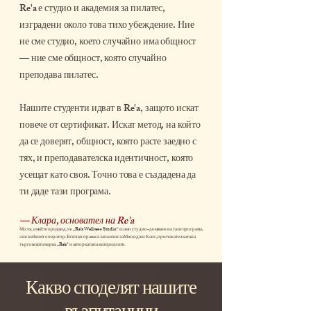
Re'a е студио и академия за пилатес,
изградени около това тихо убеждение. Ние
не сме студио, което случайно има общност
— ние сме общност, която случайно
преподава пилатес.
Нашите студенти идват в Re'a, защото искат
повече от сертификат. Искат метод, на който
да се доверят, общност, която расте заедно с
тях, и преподавателска идентичност, която
усещат като своя. Точно това е създадена да
ти даде тази програма.
— Клара, основател на Re'a
Моля, имайте предвид, че „Re'a Wellness Studio“ е само студио-домакин на тази програма,
а не нейният оператор. Всички права са запазени за Мионджи Канг, притежателката на
търговската марка „Re'a“ и авторката на материалите.
Какво споделят нашите