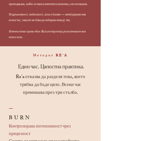
преподаване, който оставя клиентите освежени, а не изтощени.
Издръжливост, мобилност, сила и баланс — интегрирани във
всеки час, защото не бива да избираш между тях.
Именно това прави един Re'a инструктор разпознаваем във
всяка зала.
Методът RE'A
Един час. Цялостна практика.
Re'a отказва да разделя това, което
трябва да бъде цяло. Всеки час
преминава през три стълба.
_
BURN
Контролирана интензивност чрез
прецизност