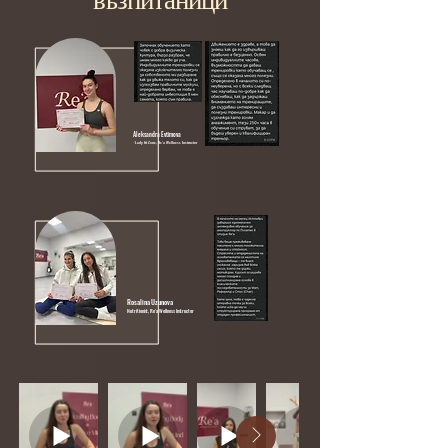
възпитаници
Aleksandra Evtimova
- Lady fit Zone, Re'a Wellness Instructor
Rosalina Uzunova
Nutritionist, Re'a Wellness Instructor