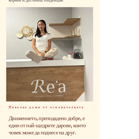
корени и да гониш тенденции
Няколко думи от основателката
Движението, преподадено добре, е
един от най-щедрите дарове, които
човек може да поднесе на друг.