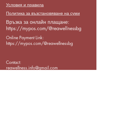
Условия и правила
Политика за възстановяване на суми
Връзка за онлайн плащане:
https://mypos.com/@reawellnessbg
Online Payment Link:
https://mypos.com/@reawellnessbg
Contact:
reawellness.info@gmail.com
Varna CenterPrimorski, бул. „8-ми
Приморски полк“ 119, Varna,
Bulgaria 9002
Subscribe to Our