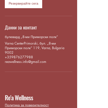
Резервирайте сега
Данни за контакт
булевард „8-ми Приморски полк“
Varna CenterPrimorski, бул. „8-ми
Приморски полк“ 119, Varna, Bulgaria
9002
+359876277988
reawellness.info@gmail.com
Re'a Wellness
Политика за поверителност