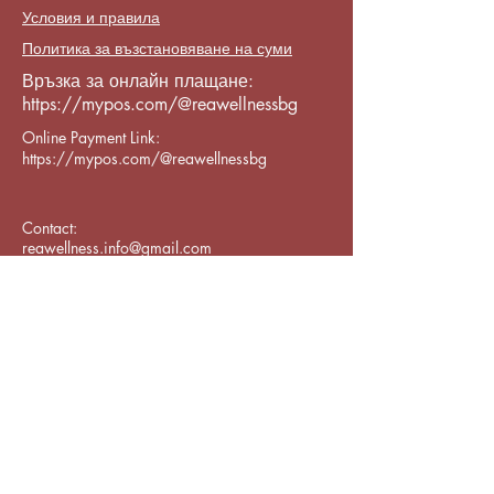
Условия и правила
Политика за възстановяване на суми
Връзка за онлайн плащане:
https://mypos.com/@reawellnessbg
Online Payment Link:
https://mypos.com/@reawellnessbg
Contact:
reawellness.info@gmail.com
Varna CenterPrimorski, бул. „8-ми
Приморски полк“ 119, Varna,
Bulgaria 9002
Subscribe to Our