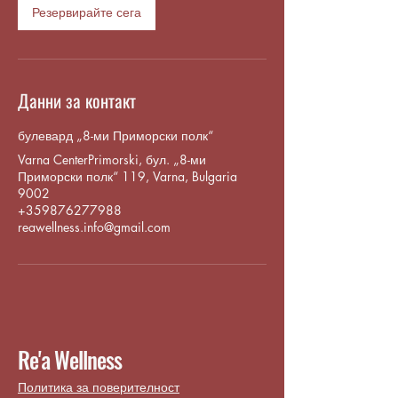
Резервирайте сега
Данни за контакт
булевард „8-ми Приморски полк“
Varna CenterPrimorski, бул. „8-ми
Приморски полк“ 119, Varna, Bulgaria
9002
+359876277988
reawellness.info@gmail.com
Re'a Wellness
Политика за поверителност